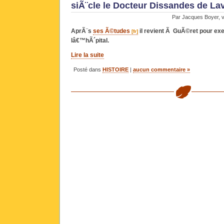
siÃ¨cle le Docteur Dissandes de Lavi
Par Jacques Boyer, ve
AprÃ¨s
ses Ã©tudes
il revient Ã GuÃ©ret pour e
lâ€™hÃ´pital.
Lire la suite
Posté dans
HISTOIRE
|
aucun commentaire »